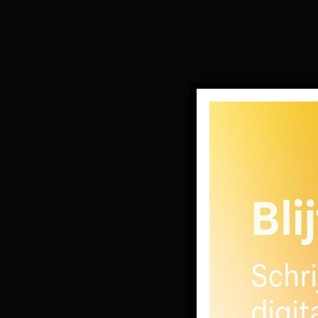
info@rvvb.nl
06-50282688
FAQ 1