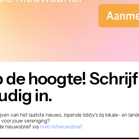
p de hoogte!​ Schrijf
dig in.
ijven van het laatste nieuws, lopende lobby’s bij lokale- en landel
 voor jouw vereniging?
 de nieuwsbrief via
rvvb.nl/nieuwsbrief
.