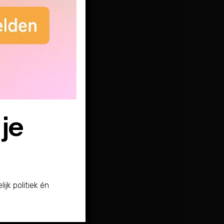
 je
ijk politiek én