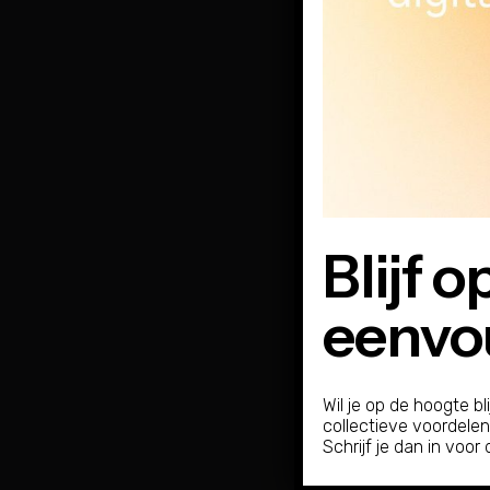
FAQ 2
FAQ 3
Blijf o
eenvou
FAQ 4
Wil je op de hoogte bl
collectieve voordelen
FAQ 5
Schrijf je dan in voor